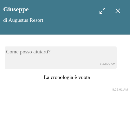
Giuseppe
di Augustus Resort
Oltre il giorno: 4 tramonti
Come posso aiutarti?
indimenticabili nel Salento
8:22:00 AM
La cronologia è vuota
8:22:01 AM
Giugno 3, 2025
Condividi post: