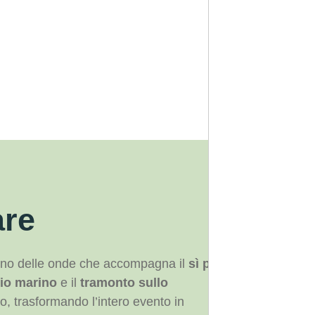
are
Cara
uono delle onde che accompagna il
sì più
✓ Arc
gio marino
e il
tramonto sullo
✓ Sed
, trasformando l’intero evento in