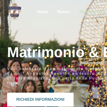
Home
Resort
Matrimonio & 
Matrimonio & 
Vuoi celebrare il tuo matrimonio o organiz
da noi? Augustus Resort è un tesoro inca
di Torre Miggiano, una perla della Puglia 
fiato.
RICHIEDI INFORMAZIONI