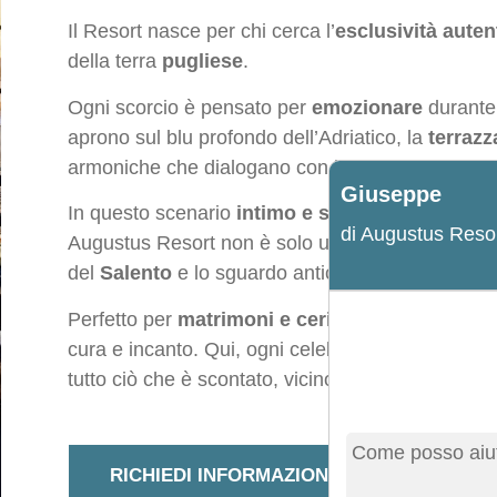
Il Resort nasce per chi cerca l’
esclusività auten
della terra
pugliese
.
Ogni scorcio è pensato per
emozionare
durante 
aprono sul blu profondo dell’Adriatico, la
terraz
armoniche che dialogano con la luce e il vento.
Giuseppe
In questo scenario
intimo e sospeso
, ogni even
di Augustus Reso
Augustus Resort non è solo una location, è un rac
del
Salento
e lo sguardo antico di Torre Miggian
Perfetto per
matrimoni e cerimonie uniche
, il
cura e incanto. Qui, ogni celebrazione è un viag
Come posso aiut
tutto ciò che è scontato, vicino a tutto ciò che è 
RICHIEDI INFORMAZIONI