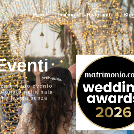
Eventi
Suite
Piscina
Ristorante
Blo
Eventi
zare il tuo evento
stonato nella baia
che lascia senza