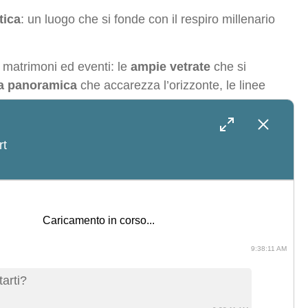
tica
: un luogo che si fonde con il respiro millenario
matrimoni ed eventi: le
ampie vetrate
che si
za panoramica
che accarezza l’orizzonte, le linee
to diventa esperienza, ogni attimo diventa poesia.
rt
conto che prende vita tra cielo e mare, tra i profumi
o.
 Resort offre un’accoglienza personalizzata, fatta di
gio nell’essenza più pura del
Sud Italia
, lontano da
arti?
vero.
9:38:11 AM
La cronologia è vuota