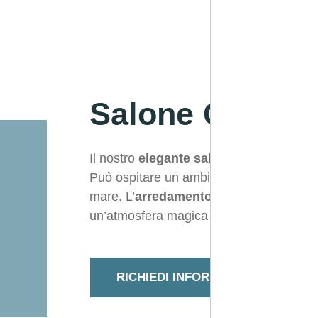
Salone Cerimo
Il nostro
elegante salone
è il
luogo idea
Può ospitare un ambiente
elegante e so
mare. L’
arredamento di pregio
e l’
illu
un’atmosfera magica per il vostro giorno
RICHIEDI INFORMAZIONI