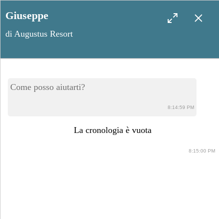
Giuseppe
di Augustus Resort
La Cascata Monumentale di
Come posso aiutarti?
Santa Maria di Leuca: da
8:14:59 PM
dove vederla
La cronologia è vuota
8:15:00 PM
Maggio 26, 2023