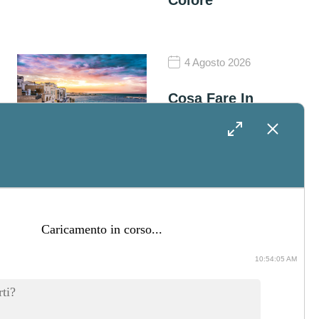
Colore
4 Agosto 2026
Cosa Fare In
Salento Nei Giorni
Attorno Al
Matrimonio: Idee
Per Intrattenere
Gli Ospiti
ti?
10:54:05 AM
31 Luglio 2026
La cronologia è vuota