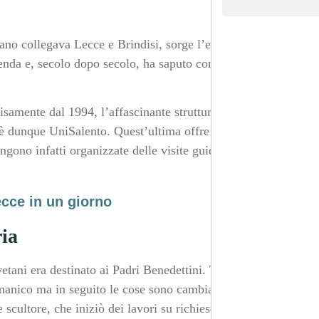
ano collegava Lecce e Brindisi, sorge l’ex Monastero
genda e, secolo dopo secolo, ha saputo conservare il
isamente dal 1994, l’affascinante struttura è sede del
 è dunque UniSalento. Quest’ultima offre inoltre la
ngono infatti organizzate delle visite guidate per svelare
cce in un giorno
ria
vetani era destinato ai Padri Benedettini. Tancredi, che
Romanico ma in seguito le cose sono cambiate. Nel
 scultore, che iniziò dei lavori su richiesta dei Padri