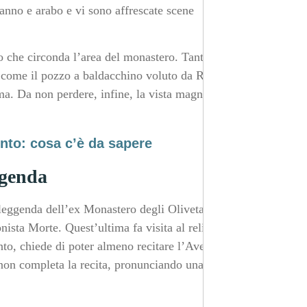
anno e arabo e vi sono affrescate scene
o che circonda l’area del monastero. Tanto da visitare in
i, come il pozzo a baldacchino voluto da Riccardi, che
ma. Da non perdere, infine, la vista magnifica su tutta
nto: cosa c’è da sapere
ggenda
 leggenda dell’ex Monastero degli Olivetani. Questa è
sta Morte. Quest’ultima fa visita al religioso e
nto, chiede di poter almeno recitare l’Ave Maria. Morte
non completa la recita, pronunciando una sola parola e