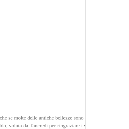
nche se molte delle antiche bellezze sono andate perdute.
do, voluta da Tancredi per ringraziare i santi d’averlo