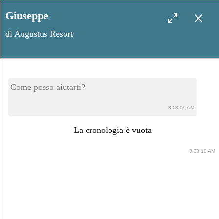
Giuseppe
di Augustus Resort
Salento on the Road: 3
Come posso aiutarti?
borghi fantasma da
3:08:09 AM
fotografare all’alba
La cronologia è vuota
3:08:10 AM
Aprile 22, 2025