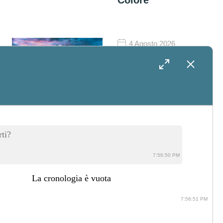
Colore
4 Agosto 2026
Cosa Fare In
Salento Nei Giorni
Attorno Al
Matrimonio: Idee
ti?
Per Intrattenere
7:56:50 PM
Gli Ospiti
La cronologia è vuota
7:56:51 PM
31 Luglio 2026