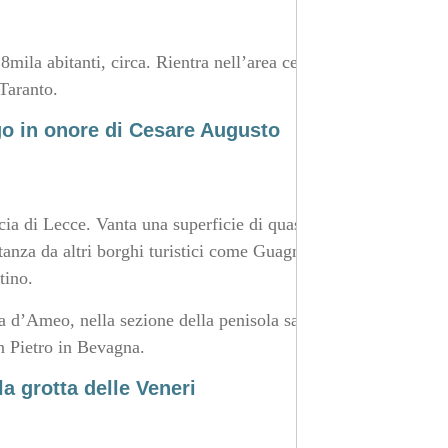
mila abitanti, circa. Rientra nell’area centrale del
 Taranto.
go in onore di Cesare Augusto
cia di Lecce. Vanta una superficie di quasi 60 km². Dista
istanza da altri borghi turistici come Guagnano, Campi
tino.
ra d’Ameo, nella sezione della penisola salentina che
an Pietro in Bevagna.
la grotta delle Veneri