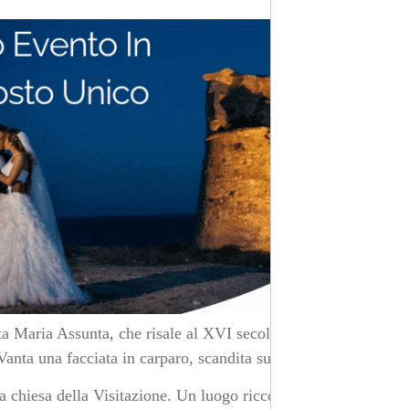
nta Maria Assunta, che risale al XVI secolo. Nel 1689 è
 Vanta una facciata in carparo, scandita su tre livelli.
a chiesa della Visitazione. Un luogo ricco di storia,