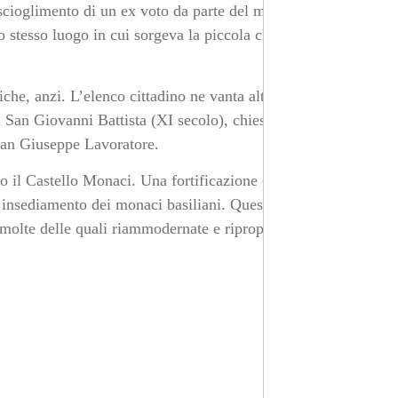
o scioglimento di un ex voto da parte del marchese
o stesso luogo in cui sorgeva la piccola chiesa della
iche, anzi. L’elenco cittadino ne vanta altre cinque:
 San Giovanni Battista (XI secolo), chiesetta
 San Giuseppe Lavoratore.
mo il Castello Monaci. Una fortificazione che risale al
 insediamento dei monaci basiliani. Questa è però
 molte delle quali riammodernate e riproposte per un