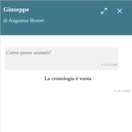
Giuseppe
di Augustus Resort
La leggenda della Specchia
Come posso aiutarti?
dei Mori
6:14:14 AM
La cronologia è vuota
6:14:15 AM
Giugno 29, 2023
Condividi post: