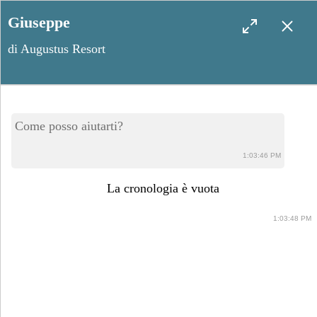
Giuseppe
di Augustus Resort
Salento in autunno: perché
Come posso aiutarti?
visitarlo fuori stagione
1:03:46 PM
La cronologia è vuota
1:03:48 PM
Ottobre 8, 2024
Condividi post: