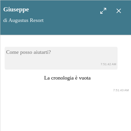
Giuseppe
di Augustus Resort
Le tradizioni più affascinanti
Come posso aiutarti?
del Salento: un viaggio tra
7:51:42 AM
feste e cultura locale
La cronologia è vuota
7:51:43 AM
Ottobre 9, 2024