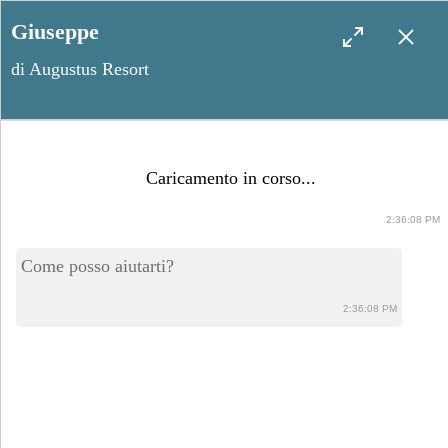
Giuseppe
di Augustus Resort
Salento da scoprire a piedi: i
Caricamento in corso...
migliori sentieri per il
2:36:08 PM
trekking panoramico
Come posso aiutarti?
2:36:08 PM
Dicembre 17, 2024