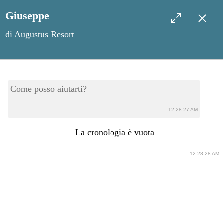
Giuseppe
di Augustus Resort
Martano, il borgo
Come posso aiutarti?
dell’Antica Terra: vera
12:28:27 AM
esperienza salentina
La cronologia è vuota
12:28:28 AM
Agosto 6, 2023