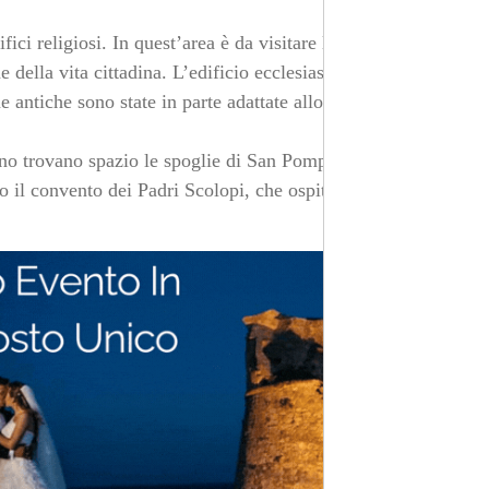
fici religiosi. In quest’area è da visitare la Chiesa
della vita cittadina. L’edificio ecclesiastico risale al
e antiche sono state in parte adattate allo stile Barocco,
erno trovano spazio le spoglie di San Pompilio Maria
so il convento dei Padri Scolopi, che ospita una splendida