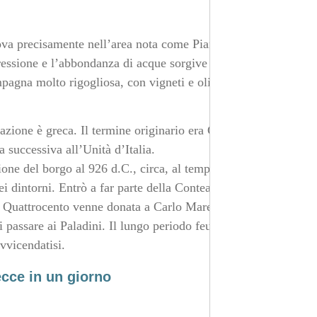
rova precisamente nell’area nota come Piana Messapica.
essione e l’abbondanza di acque sorgive abbiano creato
mpagna molto rigogliosa, con vigneti e oliveti sparsi un
zione è greca. Il termine originario era Campia, il cui
 successiva all’Unità d’Italia.
zione del borgo al 926 d.C., circa, al tempo delle
nei dintorni. Entrò a far parte della Contea di Lecce sotto
l Quattrocento venne donata a Carlo Maremonti e restò
i passare ai Paladini. Il lungo periodo feudale avviato si
vvicendatisi.
cce in un giorno