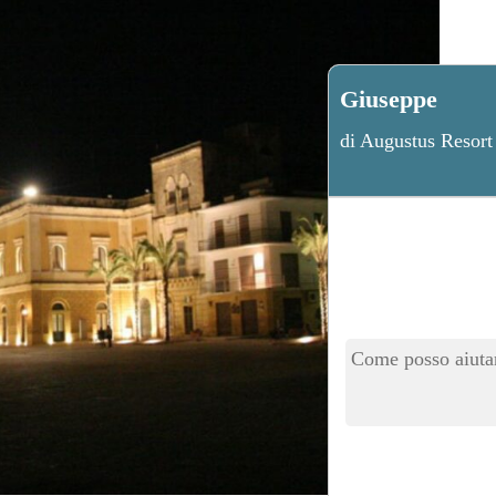
Giuseppe
di Augustus Resort
Come posso aiutar