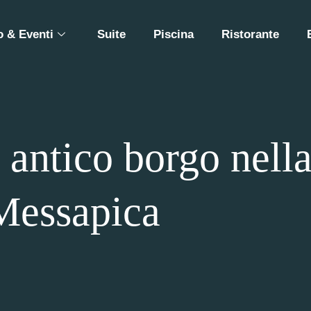
 & Eventi
Suite
Piscina
Ristorante
 antico borgo nell
Messapica