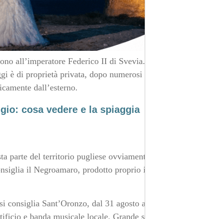
lgono all’imperatore Federico II di Svevia. Si narra scelse
ggi è di proprietà privata, dopo numerosi
icamente dall’esterno.
gio: cosa vedere e la spiaggia
a parte del territorio pugliese ovviamente oli e vini di
nsiglia il Negroamaro, prodotto proprio in questi
 si consiglia Sant’Oronzo, dal 31 agosto all’1 settembre,
rtificio e banda musicale locale. Grande spettacolo anche