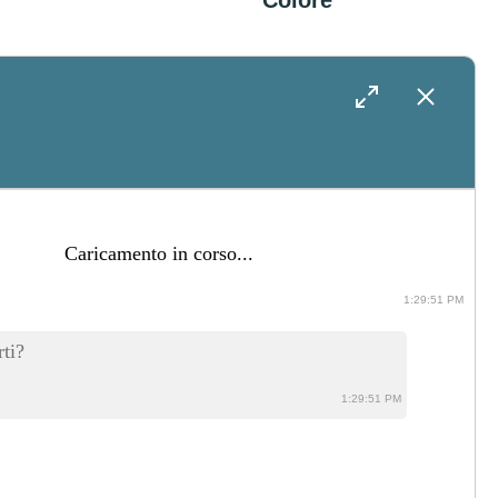
Colore
4 Agosto 2026
Cosa Fare In
Salento Nei Giorni
Attorno Al
ti?
Matrimonio: Idee
1:29:51 PM
Per Intrattenere
La cronologia è vuota
Gli Ospiti
1:29:52 PM
31 Luglio 2026