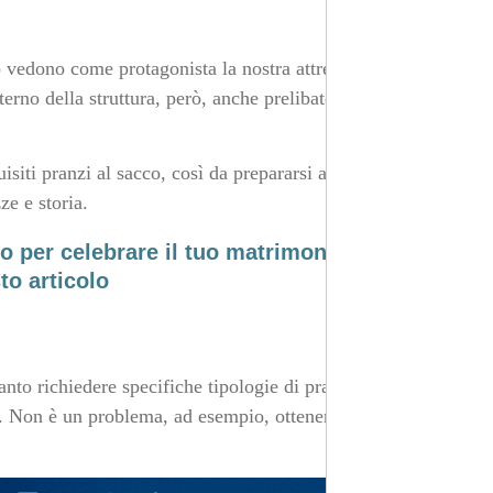
to vedono come protagonista la nostra attrezzata e
terno della struttura, però, anche prelibatezze da portare
uisiti pranzi al sacco, così da prepararsi al meglio per le
ze e storia.
no per celebrare il tuo matrimonio gay?
to articolo
anto richiedere specifiche tipologie di pranzi al sacco, in
e. Non è un problema, ad esempio, ottenere un pranzo al