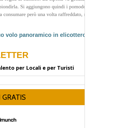
biondirla. Si aggiungono quindi i pomodori tagliati a
a consumare però una volta raffreddato, rigorosamente,
uo volo panoramico in elicottero