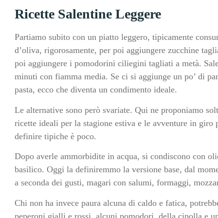
Ricette Salentine Leggere
Partiamo subito con un piatto leggero, tipicamente consum
d’oliva, rigorosamente, per poi aggiungere zucchine tagliat
poi aggiungere i pomodorini ciliegini tagliati a metà. Sal
minuti con fiamma media. Se ci si aggiunge un po’ di pan
pasta, ecco che diventa un condimento ideale.
Le alternative sono però svariate. Qui ne proponiamo solt
ricette ideali per la stagione estiva e le avventure in giro 
definire tipiche è poco.
Dopo averle ammorbidite in acqua, si condiscono con olio
basilico. Oggi la definiremmo la versione base, dal momen
a seconda dei gusti, magari con salumi, formaggi, mozzare
Chi non ha invece paura alcuna di caldo e fatica, potreb
peperoni gialli e rossi, alcuni pomodori, della cipolla e un