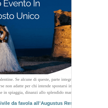
alentine. Se alcune di queste, parte integrante della
rse non adatte per chi intende spostarsi in maniera
se in spiaggia, dinanzi allo splendido mare pugliese.
vile da favola all’Augustus Resort