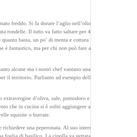
ato freddo. Si fa dorare l’aglio nell’olio extravergine
a rondelle. Il tutto va fatto saltare per 4-5 minuti, per
e quanto basta, un po’ di menta e cottura per altri cinque
e è fantastico, ma per chi non può fare a meno della
anto alcune ma i nostri chef vantano una lunga serie di
per il territorio. Parliamo ad esempio delle frise, che
 extravergine d’oliva, sale, pomodoro e un po’ di
to che in cucina si è soliti aggiungere altri condimenti,
lle squisite o burrate.
be richiedere una peperonata. Al suo interno abbiamo
a foglia di basilico. La cipolla va gettata in padella con