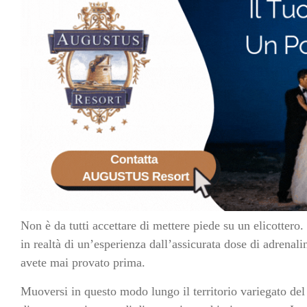
Non è da tutti accettare di mettere piede su un elicottero
in realtà di un’esperienza dall’assicurata dose di adrenal
avete mai provato prima.
Muoversi in questo modo lungo il territorio variegato del