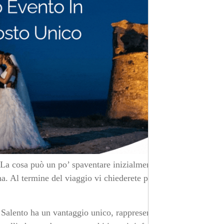
. La cosa può un po’ spaventare inizialmente ma si tratta
ina. Al termine del viaggio vi chiederete perché non lo
 Salento ha un vantaggio unico, rappresentato dal fatto