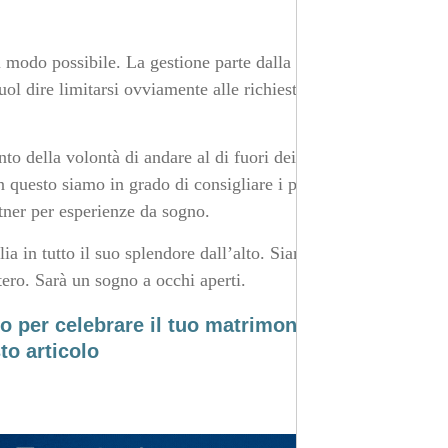
 modo possibile. La gestione parte dalla necessità di
uol dire limitarsi ovviamente alle richieste base,
nto della volontà di andare al di fuori dei confini della
In questo siamo in grado di consigliare i percorsi
rtner per esperienze da sogno.
a in tutto il suo splendore dall’alto. Siamo infatti in
tero. Sarà un sogno a occhi aperti.
no per celebrare il tuo matrimonio gay?
to articolo