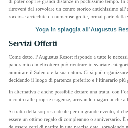
di poter coprire grandi distanze in pochissimo tempo. In qu
ritroverà dal sorvolare un centro storico antichissimo al
rocciose arricchite da numerose grotte, ormai parte della s
Yoga in spiaggia all’Augustus Reso
Servizi Offerti
Come detto, l’Augustus Resort risponde a tutte le necessit
panoramico in elicottero può rientrare in svariate categor
ammirare il Salento e la sua natura. Ci si può organizzar
decidendo il luogo di partenza preferito e l’itinerario più 
In alternativa è anche possibile dettare una tratta, con l’
incontro alle proprie esigenze, arrivando magari anche ad
Si tratta della sorpresa ideale per un grande evento, il che
essere un ottimo regalo di compleanno o anniversario. È qu
da essere certi di partire in una precisa data, sorvolando 