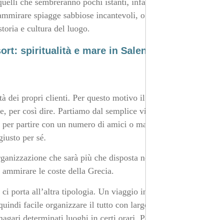
elli che sembreranno pochi istanti, infatti, ci si
l’ammirare spiagge sabbiose incantevoli, o magari coste
toria e cultura del luogo.
rt: spiritualità e mare in Salento
à dei propri clienti. Per questo motivo il volo
ie, per così dire. Partiamo dal semplice viaggio per
e per partire con un numero di amici o magari in coppia,
giusto per sé.
organizzazione che sarà più che disposta nel venire
 ammirare le coste della Grecia.
 ci porta all’altra tipologia. Un viaggio in elicottero può
indi facile organizzare il tutto con largo anticipo, così
magari determinati luoghi in certi orari. Pensate ad