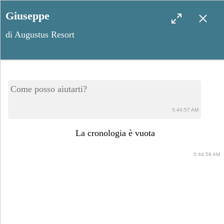
Giuseppe
di Augustus Resort
Un nuovo anno di amore: i
Come posso aiutarti?
progetti di coppia per il
5:44:57 AM
2025
La cronologia è vuota
5:44:58 AM
Gennaio 2, 2025