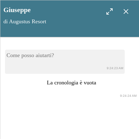
Giuseppe
di Augustus Resort
Tuglie, un borgo abitato fin
Come posso aiutarti?
dall’antichità: spettacolo sul
9:24:23 AM
versante ionico
La cronologia è vuota
9:24:24 AM
Aprile 20, 2024