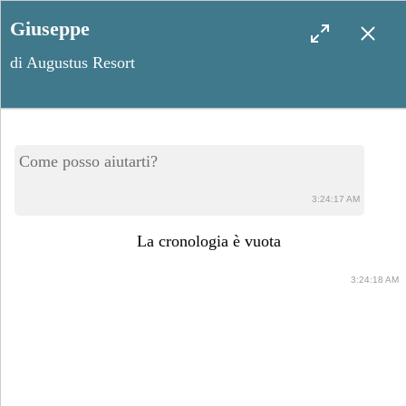
Giuseppe
di Augustus Resort
Snorkeling a Santa Maria di
Come posso aiutarti?
Leuca: il tesoro dei fondali
3:24:17 AM
del Salento
La cronologia è vuota
3:24:18 AM
Aprile 18, 2023