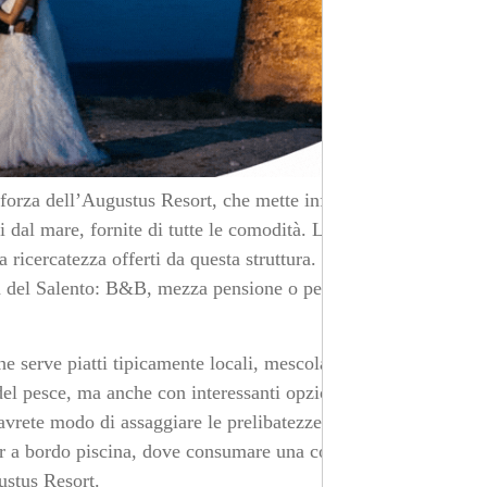
forza dell’Augustus Resort, che mette infatti a
i dal mare, fornite di tutte le comodità. L’ideale per una
 ricercatezza offerti da questa struttura. Potete scegliere
na del Salento: B&B, mezza pensione o pensione
he serve piatti tipicamente locali, mescolando tradizione
el pesce, ma anche con interessanti opzioni vegetariane.
vrete modo di assaggiare le prelibatezze della cucina
ar a bordo piscina, dove consumare una colazione sana e
ustus Resort.