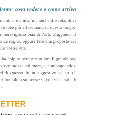
lento: cosa vedere e come arrivarci
romantica e unica, ma anche discreta, dovete
e idee più affascinanti di questo luogo. Si tratta di un
la meravigliosa baia di Porto Miggiano. Il posto ideale in
o da sogno, oppure fare una proposta di matrimonio, o
le vostre vite.
 ha colpito perché non fare il grande passo proprio qui?
le vostre nozze sul mare, accompagnandovi e aiutandovi
l rito stesso, in un suggestivo scenario in riva al mare,
cerimoniale o sul terrazzo con vista sulla baia. Quale che
i.