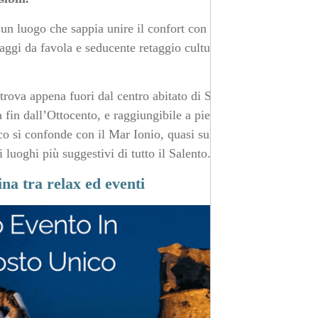
un luogo che sappia unire il confort con tutti gli aspetti
saggi da favola e seducente retaggio culturale. Se volete
 trova appena fuori dal centro abitato di Santa Cesarea
a fin dall’Ottocento, e raggiungibile a piedi in pochi
co si confonde con il Mar Ionio, quasi sulla punta della
luoghi più suggestivi di tutto il Salento.
na tra relax ed eventi