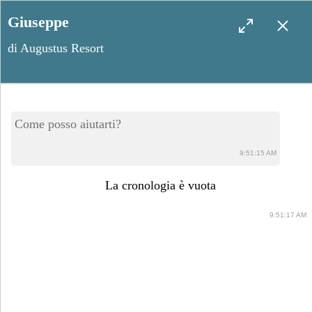
Giuseppe
di Augustus Resort
Panni, il paradiso degli
Come posso aiutarti?
amanti della natura e del
9:51:15 AM
brivido
La cronologia è vuota
9:51:17 AM
Gennaio 16, 2024