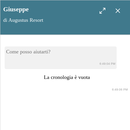
Giuseppe
di Augustus Resort
Neviano, borgo poco
Come posso aiutarti?
conosciuto delle Serre
6:49:04 PM
salentine
La cronologia è vuota
6:49:06 PM
Aprile 5, 2024