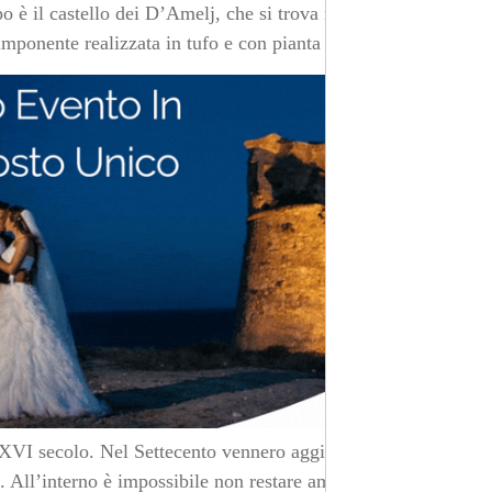
o è il castello dei D’Amelj, che si trova nel centro
 imponente realizzata in tufo e con pianta quadrangolare.
l XVI secolo. Nel Settecento vennero aggiunte delle
e. All’interno è impossibile non restare ammaliati