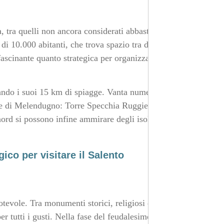
, tra quelli non ancora considerati abbastanza dal
di 10.000 abitanti, che trova spazio tra due importanti
fascinante quanto strategica per organizzare i propri
rando i suoi 15 km di spiagge. Vanta numerose
ine di Melendugno: Torre Specchia Ruggieri, Roca, San
ord si possono infine ammirare degli isolotti, mentre a
ico per visitare il Salento
tevole. Tra monumenti storici, religiosi e località
er tutti i gusti. Nella fase del feudalesimo, il borgo ha