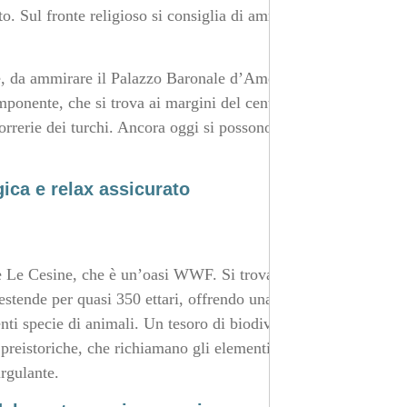
to. Sul fronte religioso si consiglia di ammirare anche la
ce, da ammirare il Palazzo Baronale d’Amely, noto ai
onente, che si trova ai margini del centro abitato,
orrerie dei turchi. Ancora oggi si possono ammirare
gica e relax assicurato
e Le Cesine, che è un’oasi WWF. Si trova a pochi km di
 estende per quasi 350 ettari, offrendo una vastità di
enti specie di animali. Un tesoro di biodiversità. La zona
preistoriche, che richiamano gli elementi celeberrimi di
rgulante.