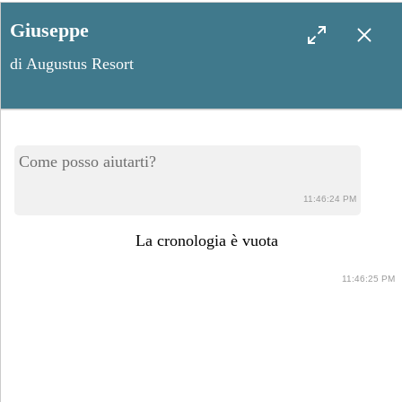
Giuseppe
di Augustus Resort
Melendugno, il calendario
Come posso aiutarti?
degli eventi
11:46:24 PM
La cronologia è vuota
11:46:25 PM
Agosto 27, 2024
Condividi post: