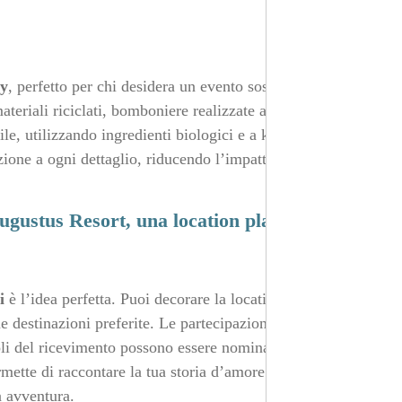
ly
, perfetto per chi desidera un evento sostenibile e
ateriali riciclati, bomboniere realizzate a mano o piante
ile, utilizzando ingredienti biologici e a km zero.
zione a ogni dettaglio, riducendo l’impatto ambientale
ugustus Resort, una location plastic-free
i
è l’idea perfetta. Puoi decorare la location con mappe,
ue destinazioni preferite. Le partecipazioni possono
voli del ricevimento possono essere nominati con le città
rmette di raccontare la tua storia d’amore attraverso il
a avventura.