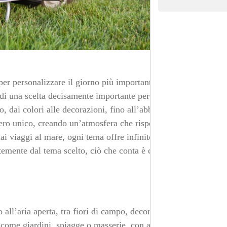
er personalizzare il giorno più importante della tua vita,
ta di una scelta decisamente importante perché avere un
o, dai colori alle decorazioni, fino all’abbigliamento e al
ro unico, creando un’atmosfera che rispecchia la
dai viaggi al mare, ogni tema offre infinite possibilità di
emente dal tema scelto, ciò che conta è che ogni
all’aria aperta, tra fiori di campo, decorazioni rustiche
 come giardini, spiagge o masserie, con arredi in legno,