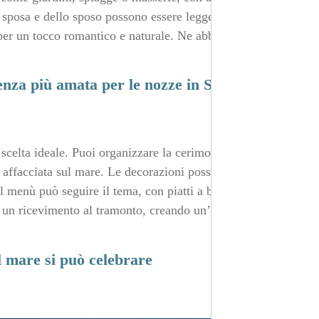
la sposa e dello sposo possono essere leggeri e informali,
i per un tocco romantico e naturale. Ne abbiamo parlato
enza più amata per le nozze in Salento
 scelta ideale. Puoi organizzare la cerimonia su una
n affacciata sul mare. Le decorazioni possono richiamare
il menù può seguire il tema, con piatti a base di pesce
re un ricevimento al tramonto, creando un’atmosfera
 mare si può celebrare