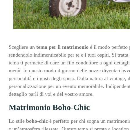
Scegliere un
tema per il matrimonio
è il modo perfetto p
rendendolo indimenticabile per te e i tuoi ospiti. Si trat
tema ti permette di dare un filo conduttore a ogni dettagli
menù. In questo modo il giorno delle nozze diventa davve
personalità e i gusti degli sposi. Dalla natura al vintage, 
personalizzazione per un evento memorabile. Indipendent
dettaglio parli di voi e del vostro amore.
Matrimonio Boho-Chic
Lo stile
boho-chic
è perfetto per chi sogna un matrimonio 
e un’atmosfera rilassata. Questo tema si presta a location