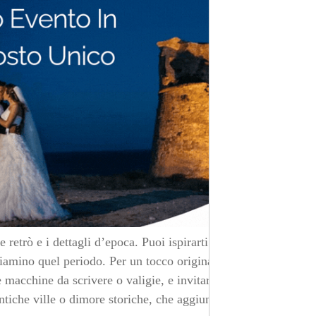
 retrò e i dettagli d’epoca. Puoi ispirarti agli anni ’20,
hiamino quel periodo. Per un tocco originale, puoi
macchine da scrivere o valigie, e invitare i tuoi ospiti a
antiche ville o dimore storiche, che aggiungono