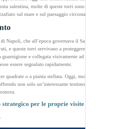
costa salentina, molte di queste torri sono oggi luoghi di
zafiato sul mare e sul paesaggio circostante.
ento
 di Napoli, che all’epoca governava il Salento. La costa
ati, e queste torri servivano a proteggere le città e i
a guarnigione e collegata visivamente ad altre torri, in
esse essere segnalato rapidamente.
re quadrate o a pianta stellata. Oggi, molte di queste
, offrendo non solo un’interessante testimonianza storica,
roterra.
strategico per le proprie visite
e