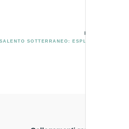
PROSSIMA
SALENTO SOTTERRANEO: ESPLORAZIONE DI GROTTE, FRANTOI IPOGEI E PERCORSI NASCOSTI