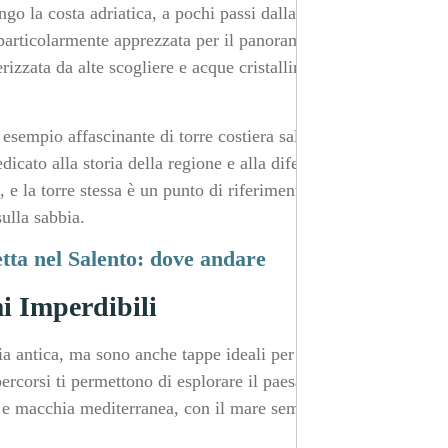
ungo la costa adriatica, a pochi passi dalla spiaggia che
è particolarmente apprezzata per il panorama che offre,
rizzata da alte scogliere e acque cristalline. È un luogo
 esempio affascinante di torre costiera salentina. La torre
cato alla storia della regione e alla difesa costiera. La
, e la torre stessa è un punto di riferimento per chi ama
ulla sabbia.
letta nel Salento: dove andare
i Imperdibili
ia antica, ma sono anche tappe ideali per chi ama fare
ercorsi ti permettono di esplorare il paesaggio naturale
 e macchia mediterranea, con il mare sempre sullo