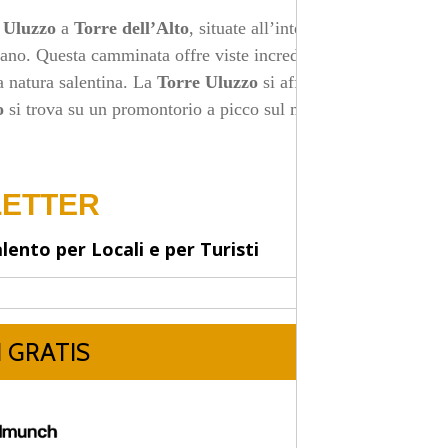
 Uluzzo
a
Torre dell’Alto
, situate all’interno del Parco
no. Questa camminata offre viste incredibili sulla costa
a natura salentina. La
Torre Uluzzo
si affaccia su una
o
si trova su un promontorio a picco sul mare, offrendo