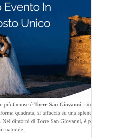
lle più famose è
Torre San Giovanni
, situata
 forma quadrata, si affaccia su una splendida spiaggia di
. Nei dintorni di Torre San Giovanni, è possibile fare
io naturale.