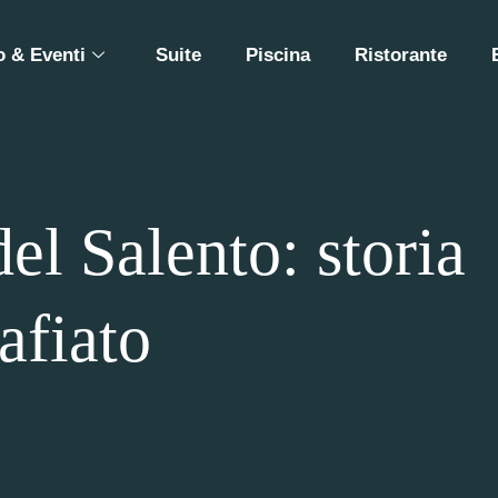
 & Eventi
Suite
Piscina
Ristorante
del Salento: storia
afiato