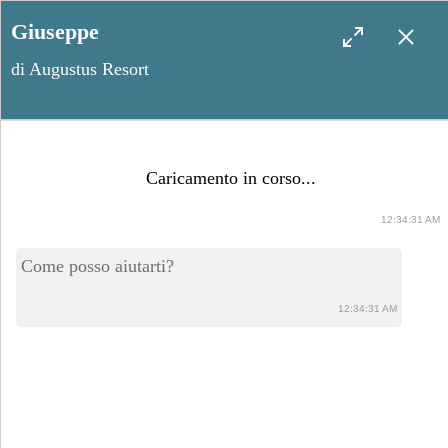
Giuseppe
di Augustus Resort
Le migliori spiagge del
Caricamento in corso...
Salento per un matrimonio
12:34:31 AM
in riva al mare
Come posso aiutarti?
12:34:31 AM
Settembre 21, 2024