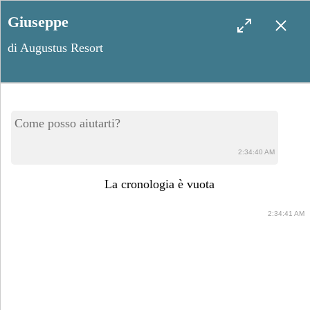
Giuseppe
di Augustus Resort
Fotografie di matrimonio in
Come posso aiutarti?
Salento: come sfruttare luce
2:34:40 AM
e paesaggio per immagini
La cronologia è vuota
senza tempo
2:34:41 AM