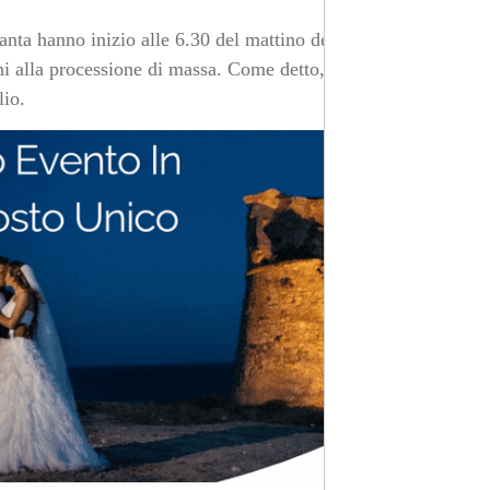
anta hanno inizio alle 6.30 del mattino del 5 luglio, per
ni alla processione di massa. Come detto, i giorni sono
lio.