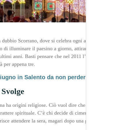
za dubbio Scorrano, dove si celebra ogni anno
di illuminare il paesino a giorno, attirando locali e
ultimi anni. Basti pensare che nel 2011 l’evento è durato
rà per appena tre.
giugno in Salento da non perdere
 Svolge
a ha origini religiose. Ciò vuol dire che alle luci, alla
attere spirituale. C’è chi decide di cimentarsi in
risce attendere la sera, magari dopo una giornata