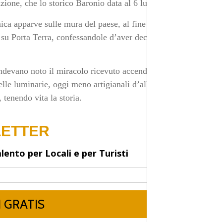
azione, che lo storico Baronio data al 6 luglio 303.
ica apparve sulle mura del paese, al fine di liberarlo
 su Porta Terra, confessandole d’aver deciso di divenire
 rendevano noto il miracolo ricevuto accendendo lampade
elle luminarie, oggi meno artigianali d’allora, anche se
 tenendo vita la storia.