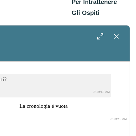
Per Intrattenere
Gli Ospiti
31 Luglio 2026
Il Salento In
Barca: Come
Organizzare
ti?
Un’escursione In
3:19:48 AM
Mare Tra Grotte,
La cronologia è vuota
Calette E Fondali
3:19:50 AM
29 Luglio 2026