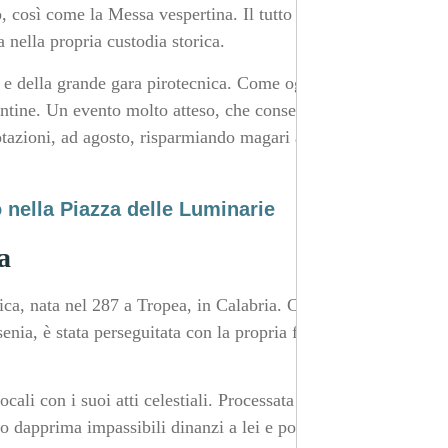
, così come la Messa vespertina. Il tutto portando in
 nella propria custodia storica.
ici e della grande gara pirotecnica. Come ogni anno,
alentine. Un evento molto atteso, che consente di visitare
tazioni, ad agosto, risparmiando magari anche un po’ di
nella Piazza delle Luminarie
a
ica, nata nel 287 a Tropea, in Calabria. Cresciuta in un
nia, è stata perseguitata con la propria famiglia al fine
ocali con i suoi atti celestiali. Processata e condannata a
ro dapprima impassibili dinanzi a lei e poi divennero