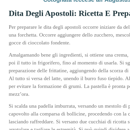
Dita Degli Apostoli: Ricetta E Pre
Per preparare le dita degli apostoli occorre iniziare da del
una forchetta. Occorre aggiungere dello zucchero, mescola
gocce di cioccolato fondente.
Amalgamando bene gli ingredienti, si ottiene una crema, c
poi il tutto in frigorifero, fino al momento di usarla. Si 
preparazione delle frittatine, aggiungendo della scorza di
Al tutto si versa del latte, unendo il burro fuso tiepido. 
per evitare la formazione di grumi. La pastella è pronta p
mezz’ora.
Si scalda una padella imburrata, versando un mestolo di p
capovolto alla comparsa di bollicine, procedendo con la co
lasciando raffreddare. Si versano due cucchiai di ricotta s
arrotolare e tagliare le estremità. Si può quindi dividere a