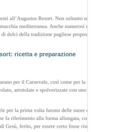
lienti all’Augustus Resort. Non soltanto una magnifica
e la macchia mediterranea. Anche numerosi manicaretti
 di dolci della tradizione pugliese proposti, come delle
ort: ricetta e preparazione
eparano per il Carnevale, così come per la Pasqua.
colato, arrotolate e spolverizzate con uno strato di
rle per la prima volta furono delle suore dei conventi
me fa riferimento alla forma allungata, come delle dita.
 Gesù, ferito, per essere certo fosse risorto.