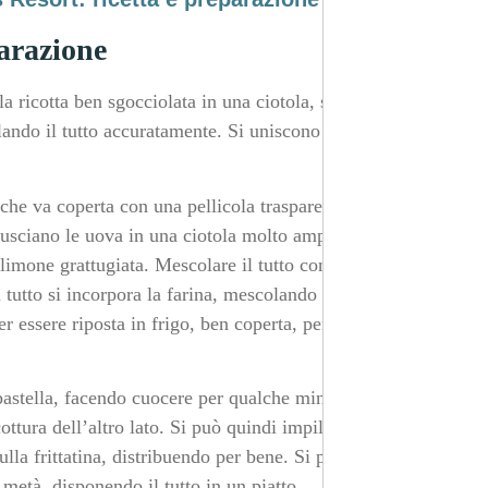
parazione
la ricotta ben sgocciolata in una ciotola, schiacciata con
ndo il tutto accuratamente. Si uniscono al tutto delle
he va coperta con una pellicola trasparente. Si ripone
sgusciano le uova in una ciotola molto ampia, per la
 limone grattugiata. Mescolare il tutto con una frusta.
Al tutto si incorpora la farina, mescolando con attenzione
er essere riposta in frigo, ben coperta, per almeno
astella, facendo cuocere per qualche minuto. Il tutto va
ttura dell’altro lato. Si può quindi impilare il preparato,
ulla frittatina, distribuendo per bene. Si può quindi
 metà, disponendo il tutto in un piatto.