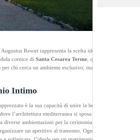
, Augustus Resort rappresenta la scelta ideale per chi
ndida cornice di
Santa Cesarea Terme
, questa location
o per chi cerca un ambiente esclusivo, ma allo stesso
nio Intimo
pprezzato è la sua capacità di unire la bellezza naturale
dove l’architettura mediterranea si sposa perfettamente
a diverse ambientazioni per la cerimonia: dai giardini
rganizzare un aperitivo al tramonto. Ogni angolo di
 e sofisticata, l’ideale per un matrimonio raccolto, dove