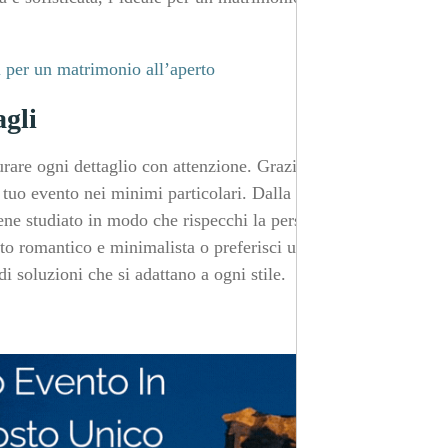
i per un matrimonio all’aperto
agli
curare ogni dettaglio con attenzione. Grazie al team di
 tuo evento nei minimi particolari. Dalla scelta degli
iene studiato in modo che rispecchi la personalità degli
nto romantico e minimalista o preferisci un’atmosfera più
i soluzioni che si adattano a ogni stile.