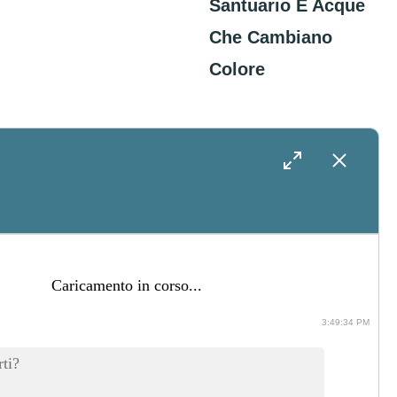
Santuario E Acque
Che Cambiano
Colore
4 Agosto 2026
Cosa Fare In
Salento Nei Giorni
Attorno Al
Caricamento in corso...
Matrimonio: Idee
Per Intrattenere
3:49:34 PM
Gli Ospiti
ti?