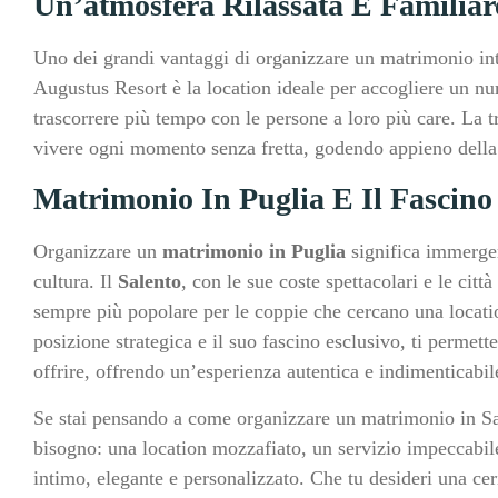
Un’atmosfera Rilassata E Familiar
Uno dei grandi vantaggi di organizzare un matrimonio inti
Augustus Resort è la location ideale per accogliere un num
trascorrere più tempo con le persone a loro più care. La tr
vivere ogni momento senza fretta, godendo appieno della b
Matrimonio In Puglia E Il Fascino
Organizzare un
matrimonio in Puglia
significa immergers
cultura. Il
Salento
, con le sue coste spettacolari e le cit
sempre più popolare per le coppie che cercano una locati
posizione strategica e il suo fascino esclusivo, ti permett
offrire, offrendo un’esperienza autentica e indimenticabil
Se stai pensando a come organizzare un matrimonio in S
bisogno: una location mozzafiato, un servizio impeccabile
intimo, elegante e personalizzato. Che tu desideri una c