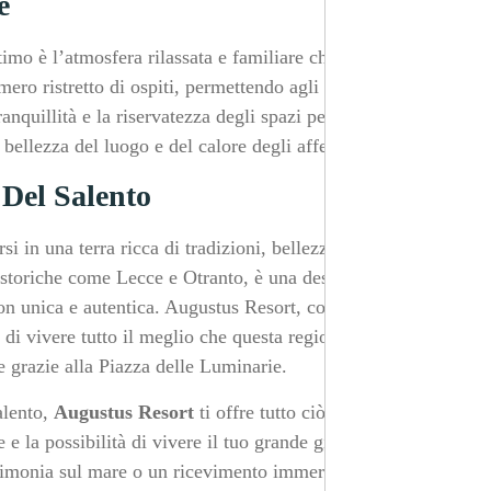
e
mo è l’atmosfera rilassata e familiare che si crea.
ero ristretto di ospiti, permettendo agli sposi di
anquillità e la riservatezza degli spazi permettono di
ellezza del luogo e del calore degli affetti.
 Del Salento
i in una terra ricca di tradizioni, bellezza naturale e
tà storiche come Lecce e Otranto, è una destinazione
on unica e autentica. Augustus Resort, con la sua
e di vivere tutto il meglio che questa regione ha da
e grazie alla Piazza delle Luminarie.
alento,
Augustus Resort
ti offre tutto ciò di cui hai
 e la possibilità di vivere il tuo grande giorno in modo
erimonia sul mare o un ricevimento immerso nella natura,