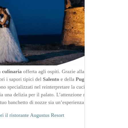
 culinaria
offerta agli ospiti. Grazie alla qualità dei
ri i sapori tipici del
Salento
e della
Puglia
, ma con un
o specializzati nel reinterpretare la cucina tradizionale
 una delizia per il palato. L’attenzione nella scelta
il tuo banchetto di nozze sia un’esperienza memorabile.
i il ristorante Augustus Resort