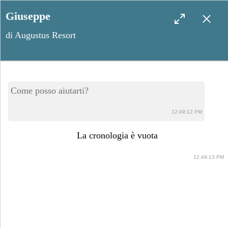
Giuseppe
di Augustus Resort
Cocktail di benvenuto e after
Come posso aiutarti?
party: due momenti da non
12:49:12 PM
trascurare
La cronologia è vuota
12:49:13 PM
Gennaio 28, 2025