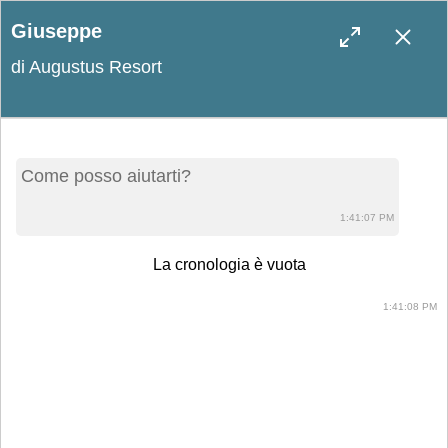
Giuseppe
di Augustus Resort
Blog
Come posso aiutarti?
Leggi le ultime novità e scopri curiosità
1:41:07 PM
sul resort e sul Salento!
La cronologia è vuota
1:41:08 PM
Cercare