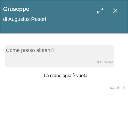
Giuseppe
di Augustus Resort
Blog
Come posso aiutarti?
Leggi le ultime novità e scopri curiosità
8:15:37 PM
sul resort e sul Salento!
La cronologia è vuota
8:15:38 PM
Cercare