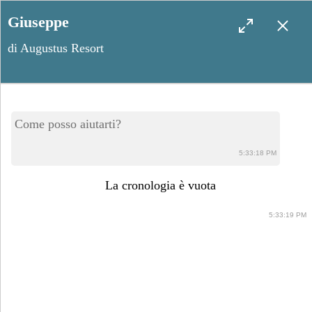
Giuseppe
di Augustus Resort
Troia, alla scoperta di luoghi
Come posso aiutarti?
turistici poco battuti
5:33:18 PM
La cronologia è vuota
5:33:19 PM
Marzo 12, 2024
Condividi post: