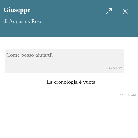
Giuseppe
di Augustus Resort
Sava, i tesori del borgo a un
Come posso aiutarti?
passo dalla costa ionica
7:16:03 AM
La cronologia è vuota
7:16:05 AM
Febbraio 23, 2024
Condividi post: