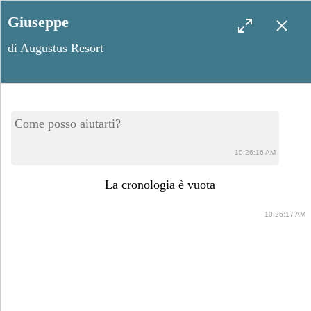
Giuseppe
di Augustus Resort
San Marco in Lamis, tanta
Come posso aiutarti?
tradizione immersa nella
10:26:16 AM
natura rigogliosa
La cronologia è vuota
10:26:17 AM
Febbraio 8, 2024