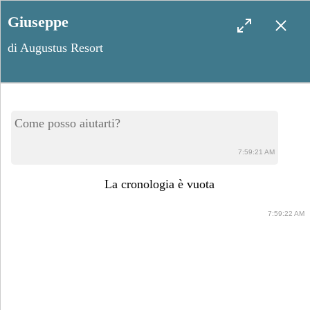
Giuseppe
di Augustus Resort
Perché gli ospiti ricordano
Come posso aiutarti?
alcuni matrimoni e ne
7:59:21 AM
dimenticano altri
La cronologia è vuota
7:59:22 AM
Maggio 13, 2026