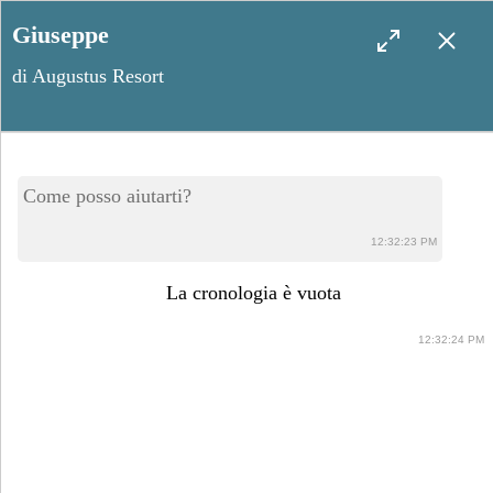
Giuseppe
di Augustus Resort
Il Salento nascosto in 5
Come posso aiutarti?
tappe: grotte marine, laghi
12:32:23 PM
segreti e fari dimenticati
La cronologia è vuota
12:32:24 PM
Aprile 26, 2025