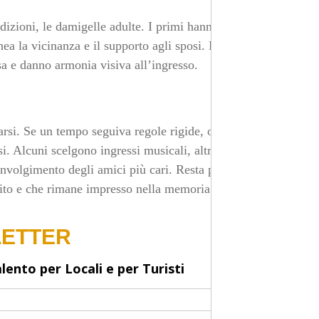
dizioni, le damigelle adulte. I primi hanno il compito
inea la vicinanza e il supporto agli sposi. Le damigelle
a e danno armonia visiva all’ingresso.
arsi. Se un tempo seguiva regole rigide, oggi è spesso
si. Alcuni scelgono ingressi musicali, altri inseriscono
nvolgimento degli amici più cari. Resta però invariato il
rito e che rimane impresso nella memoria di tutti.