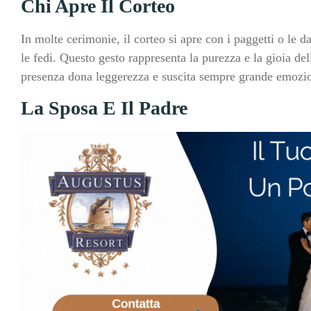
Chi Apre Il Corteo
In molte cerimonie, il corteo si apre con i paggetti o le d
le fedi. Questo gesto rappresenta la purezza e la gioia dell
presenza dona leggerezza e suscita sempre grande emozione
La Sposa E Il Padre