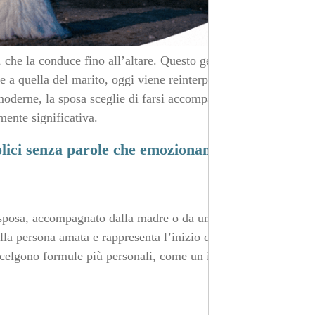
 che la conduce fino all’altare. Questo gesto, un tempo
e a quella del marito, oggi viene reinterpretato come un
oderne, la sposa sceglie di farsi accompagnare dalla
mente significativa.
olici senza parole che emozionano
 sposa, accompagnato dalla madre o da un familiare
della persona amata e rappresenta l’inizio di un nuovo
scelgono formule più personali, come un ingresso