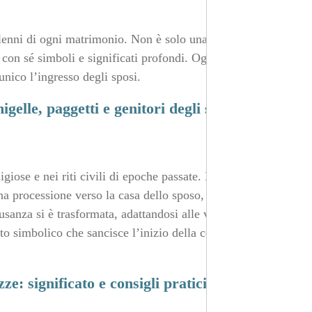
lenni di ogni matrimonio. Non è solo una tradizione
 con sé simboli e significati profondi. Ogni figura che vi
unico l’ingresso degli sposi.
elle, paggetti e genitori degli sposi
igiose e nei riti civili di epoche passate. Nell’antica
a processione verso la casa dello sposo, segno di
sanza si è trasformata, adattandosi alle varie tradizioni
to simbolico che sancisce l’inizio della celebrazione e
ze: significato e consigli pratici