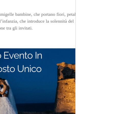
amigelle bambine, che portano fiori, petali o addirittura
’infanzia, che introduce la solennità del rito. La loro
 tra gli invitati.