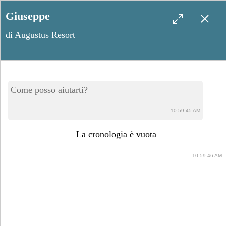
Giuseppe
di Augustus Resort
Il colore dell’anno per i
Come posso aiutarti?
matrimoni 2025: Verona
10:59:45 AM
Sunset
La cronologia è vuota
10:59:46 AM
Marzo 6, 2025