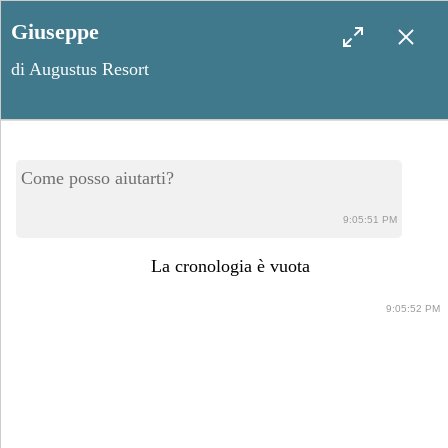
Giuseppe
di Augustus Resort
Grumo Appula, il calendario
Come posso aiutarti?
degli eventi
9:05:51 PM
La cronologia è vuota
9:05:52 PM
Agosto 1, 2024
Condividi post: