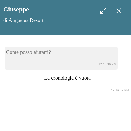
Giuseppe
di Augustus Resort
Fragagnano: un tesoro del
Come posso aiutarti?
Salento settentrionale
12:16:36 PM
La cronologia è vuota
12:16:37 PM
Novembre 24, 2023
Condividi post: