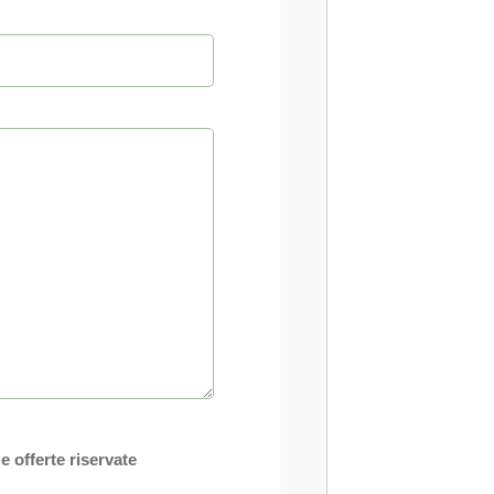
info@au
+39 0836
 e offerte riservate