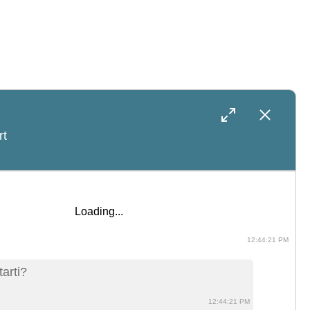
rt
Loading...
12:44:21 PM
arti?
12:44:21 PM