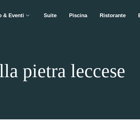
 & Eventi
Suite
Piscina
Ristorante
lla pietra leccese