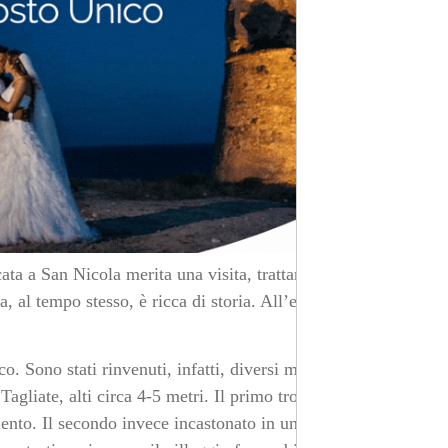
ata a San Nicola merita una visita, trattandosi di una
, al tempo stesso, è ricca di storia. All’esterno si trova
. Sono stati rinvenuti, infatti, diversi menhir. Tra
Tagliate, alti circa 4-5 metri. Il primo trova spazio lungo
lento. Il secondo invece incastonato in un muro di