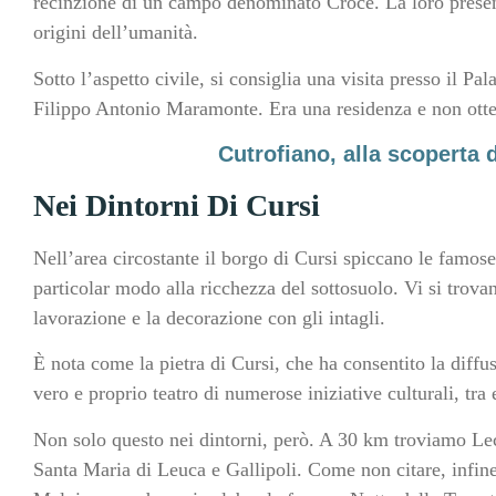
recinzione di un campo denominato Croce. La loro presenz
origini dell’umanità.
Sotto l’aspetto civile, si consiglia una visita presso il Pa
Filippo Antonio Maramonte. Era una residenza e non otte
Cutrofiano, alla scoperta 
Nei Dintorni Di Cursi
Nell’area circostante il borgo di Cursi spiccano le famose
particolar modo alla ricchezza del sottosuolo. Vi si trovano
lavorazione e la decorazione con gli intagli.
È nota come la pietra di Cursi, che ha consentito la diffu
vero e proprio teatro di numerose iniziative culturali, tra 
Non solo questo nei dintorni, però. A 30 km troviamo Lec
Santa Maria di Leuca e Gallipoli. Come non citare, infin