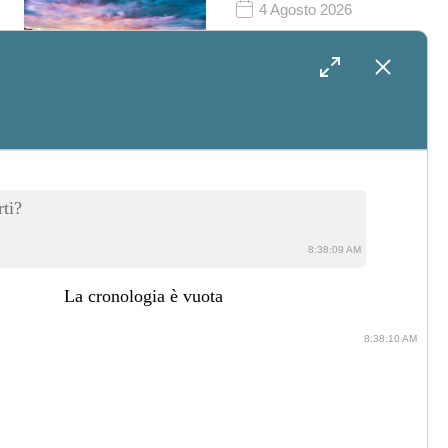
4 Agosto 2026
Cosa Fare In
Salento Nei Giorni
Attorno Al
Matrimonio: Idee
Per Intrattenere
ti?
Gli Ospiti
8:38:09 AM
La cronologia è vuota
31 Luglio 2026
8:38:10 AM
Il Salento In
Barca: Come