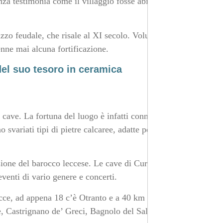
a testimonia come il villaggio fosse abitato fin dalle
lazzo feudale, che risale al XI secolo. Voluto dal barone
nne mai alcuna fortificazione.
del suo tesoro in ceramica
 cave. La fortuna del luogo è infatti connessa in
 svariati tipi di pietre calcaree, adatte per la
sione del barocco leccese. Le cave di Cursi sono state un
eventi di vario genere e concerti.
ce, ad appena 18 c’è Otranto e a 40 km circa ci sono
e, Castrignano de’ Greci, Bagnolo del Salento, Magli e