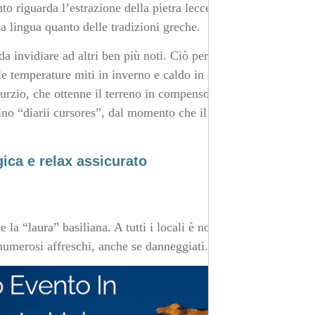
to riguarda l’estrazione della pietra leccese. Fa parte
la lingua quanto delle tradizioni greche.
da invidiare ad altri ben più noti. Ciò perché trova
le temperature miti in inverno e caldo in estate. Le
rzio, che ottenne il terreno in compenso per i suoi
latino “diarii cursores”, dal momento che il borgo fungeva
gica e relax assicurato
 la “laura” basiliana. A tutti i locali è nota come la
 numerosi affreschi, anche se danneggiati.