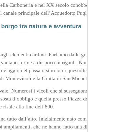
 della Carboneria e nel XX secolo conobbe un periodo di
al canale principale dell’Acquedotto Pugliese.
 borgo tra natura e avventura
gli elementi cardine. Partiamo dalle grotte, di cui il
so vantano forme a dir poco intriganti. Non mancano poi
viaggio nel passato storico di questo territorio. Tra le
e di Montevicoli e la Grotta di San Michele.
vale. Numerosi i vicoli che si susseguono, nei quali
sosta d’obbligo è quella presso Piazza del Plebiscito,
risale alla fine dell’800.
a tutto dall’alto. Inizialmente nato come struttura
si ampliamenti, che ne hanno fatto una dimora signorile.