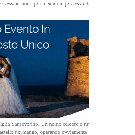
 sessant’anni, poi, è stata in possesso degli arcivescovi
amiglia Sanseverino. Un nome celebre e rinomato
astello normanno, operando ovviamente ulteriori