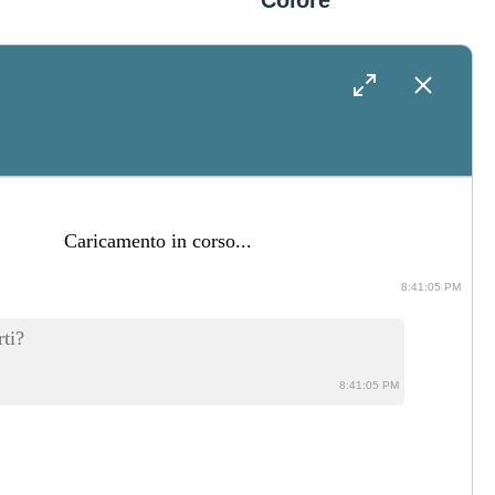
Colore
4 Agosto 2026
Cosa Fare In
Salento Nei Giorni
Attorno Al
ti?
Matrimonio: Idee
8:41:05 PM
Per Intrattenere
La cronologia è vuota
Gli Ospiti
8:41:07 PM
31 Luglio 2026