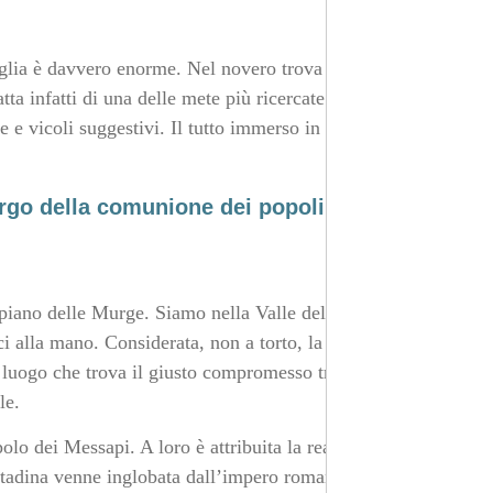
uglia è davvero enorme. Nel novero trova spazio anche
ta infatti di una delle mete più ricercate del Salento.
e e vicoli suggestivi. Il tutto immerso in profumi
orgo della comunione dei popoli
piano delle Murge. Siamo nella Valle dell’Itria e questa
ci alla mano. Considerata, non a torto, la capitale
 luogo che trova il giusto compromesso tra città, borgo
le.
olo dei Messapi. A loro è attribuita la realizzazione dei
ittadina venne inglobata dall’impero romano e nel corso