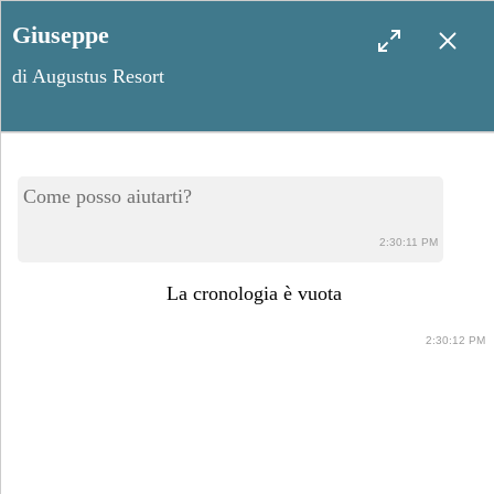
Giuseppe
di Augustus Resort
Cannole, il calendario degli
Come posso aiutarti?
eventi
2:30:11 PM
La cronologia è vuota
2:30:12 PM
Maggio 28, 2024
Condividi post: