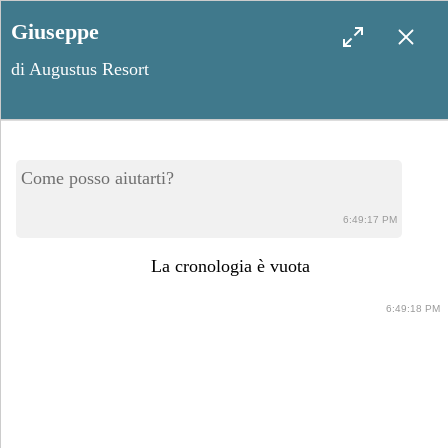
Giuseppe
di Augustus Resort
Botrugno, il calendario degli
Come posso aiutarti?
eventi
6:49:17 PM
La cronologia è vuota
6:49:18 PM
Maggio 22, 2024
Condividi post: