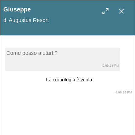
Giuseppe
di Augustus Resort
Blog
Come posso aiutarti?
Leggi le ultime novità e scopri curiosità
9:09:18 PM
sul resort e sul Salento!
La cronologia è vuota
9:09:19 PM
Cercare