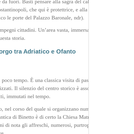
 da fuori. Basti pensare alla sagra del calzone e a quella
tantinopoli, che qui è protettrice, e alla gran festa del
ico le porte del Palazzo Baronale, ndr).
impegni cittadini. Un’area vasta, immersa nella natura,
uesta storia.
orgo tra Adriatico e Ofanto
n poco tempo. È una classica visita di passaggio, a meno
zati. Il silenzio del centro storico è assordante. Si ha
tti, immutati nel tempo.
io, nel corso del quale si organizzano numerosi eventi e
antica di Binetto è di certo la Chiesa Matrice, dedicata a
ni di nota gli affreschi, numerosi, purtroppo in parte
ve.