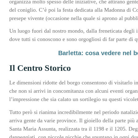
organizza molto spesso delle iniziative, che attirano gente
del coniglio. C’è poi la festa dedicata alla Madonna di Cos
presepe vivente (occasione nella quale si aprono al pubbl
Un luogo fuori dal nostro mondo, dalla freneticata degli 
dove tutti si conoscono e sono orgogliosi di far parte di q
Barletta: cosa vedere nel b
Il Centro Storico
Le dimensioni ridotte del borgo consentono di visitarlo i
che non si arrivi in concomitanza con alcuni eventi organiz
l’impressione che sia calato un sortilegio su questi vicole
Tutto però si rianima incredibilmente nel periodo nataliz
arriva gente da varie province. Il gioiello della parte più 
Santa Maria Assunta, realizzata tra il 1198 e il 1205. Deg
danneggiati, con piccole nicchie che spuntano in ogni do