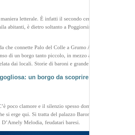
aniera letterale. È infatti il secondo centro abitato più
la abitanti, è dietro soltanto a Poggiorsini in questa
ada che connette Palo del Colle a Grumo Appula. È un
senso di un borgo tanto piccolo, in mezzo al nulla. Una
telata dai locali. Storie di baroni e grande orgoglio.
 rigogliosa: un borgo da scoprire
 C’è poco clamore e il silenzio spesso domina, così da
he si erge qui. Si tratta del palazzo Baronale, costruito
ei D’Amely Melodia, feudatari baresi.