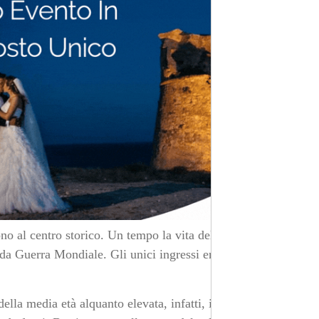
cono al centro storico. Un tempo la vita del borgo era
nda Guerra Mondiale. Gli unici ingressi erano proprio i
ella media età alquanto elevata, infatti, il comune