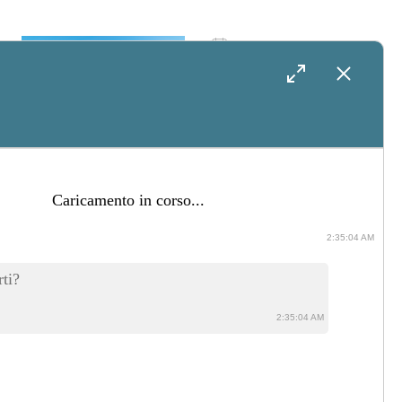
31 Luglio 2026
Il Salento In
Barca: Come
Organizzare
Un’escursione In
ti?
Mare Tra Grotte,
2:35:04 AM
Calette E Fondali
La cronologia è vuota
2:35:07 AM
29 Luglio 2026
Lo Sposo In Lino: