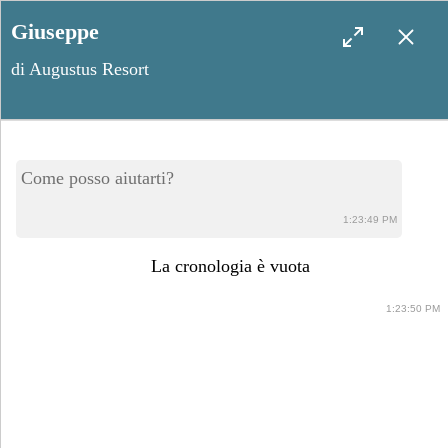
Giuseppe
di Augustus Resort
Augustus Resort: salone
Come posso aiutarti?
cerimoniale per un
1:23:49 PM
matrimonio vista mare
La cronologia è vuota
1:23:50 PM
Maggio 31, 2023