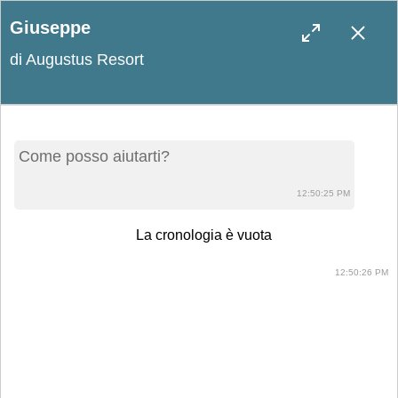
Giuseppe
di Augustus Resort
Blog
Come posso aiutarti?
Leggi le ultime novità e scopri curiosità
12:50:25 PM
sul resort e sul Salento!
La cronologia è vuota
12:50:26 PM
Cercare